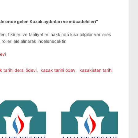
nde önde gelen Kazak aydınları ve mücadeleleri”
 fikirleri ve faaliyetleri hakkında kısa bilgiler verilerek
rolleri ele alınarak incelenecektir.
evi
 tarihi dersi ödevi
,
kazak tarihi ödev
,
kazakistan tarihi