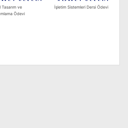
 Tasarım ve
İşletim Sistemleri Dersi Ödevi
amlama Ödevi
.