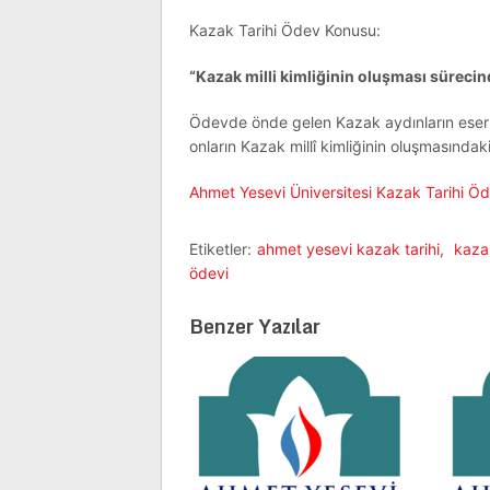
Kazak Tarihi Ödev Konusu:
“Kazak milli kimliğinin oluşması süreci
Ödevde önde gelen Kazak aydınların eserleri,
onların Kazak millî kimliğinin oluşmasındaki 
Ahmet Yesevi Üniversitesi Kazak Tarihi Öd
Etiketler:
ahmet yesevi kazak tarihi
,
kazak
ödevi
Benzer Yazılar