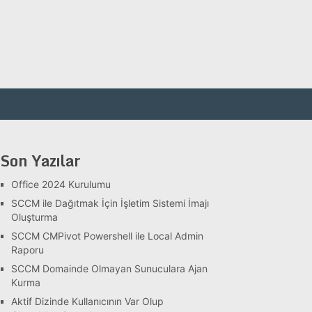
Son Yazılar
Office 2024 Kurulumu
SCCM ile Dağıtmak İçin İşletim Sistemi İmajı
Oluşturma
SCCM CMPivot Powershell ile Local Admin
Raporu
SCCM Domainde Olmayan Sunuculara Ajan
Kurma
Aktif Dizinde Kullanıcının Var Olup