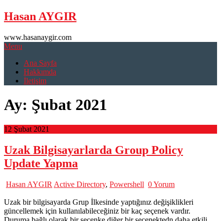
Skip
Hasan AYGIR
to
content
www.hasanaygir.com
Menu
Ana Sayfa
Hakkımda
İletişim
Ay:
Şubat 2021
12 Şubat 2021
Uzak Bilgisayarlarda Group Policy
Update Yapma
Hasan AYGIR
Active Directory
,
Powershell
0 Yorum
Uzak bir bilgisayarda Grup İlkesinde yaptığınız değişiklikleri
güncellemek için kullanılabileceğiniz bir kaç seçenek vardır.
Duruma bağlı olarak bir seçenke diğer bir seçenektedn daha etkili