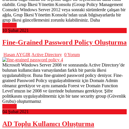
olabilir. Grup İlkesi Yönetim Konsolu (Group Policy Management
Console) Windows Server 2012 veya sonraki sürümlerde çalışan bir
ağda, Grup İlkesi Yönetim Konsolu’ndan uzak bilgisayarlarda bir
grup ilkesi güncellemesini zorunlu kılabilirsiniz. Daha
Devamı
10 Şubat 2021
Fine-Grained Password Policy Oluşturma
Hasan AYGIR
Active Directory
0 Yorum
Microsoft Windows Server 2008 ve sonrasında Active Directory’de
bulunan kullanıcılara varsayılandan farklı bir parola ilkesi
uygulanabiliyor. Buna fine-grained password policy deniyor. Fine-
grained Password Policy uygulayabilmeniz için Domain Admin
olmanız gerekiyor ve aynı zamanda Forest ve Domain Function
Level’ımızın ise 2008 ve üzerinde bulunması gerekiyor. Şifre
politikasını uygulayabilmemiz için bir tane security group (Güvenlik
Grubu) oluşturmamız
Devamı
04 Şubat 2021
AD Toplu Kullanıcı Oluşturma