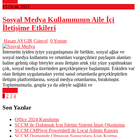
Devamı
15 Ocak 2021
Sosyal Medya Kullanımının Aile İçi
İletişime Etkileri
Hasan AYGIR
Güncel
0 Yorum
İnternetin iyiden iyiye yaygınlaşması ile birlikte, sosyal ağlar ve
sosyal medya kullanımı ve ortamları vazgeçilmez paylaşım alanları
haline gelmiş olup bireyler arası iletişim artık yüz yüze yapılmaktan
çok, sosyal medya üzerinden gerçekleşmeye başlamıştır. Eskiden var
olan iletişim uygulamaları yerini sanal ortamlarda gerçekleştirilen
iletişim platformlarına, sosyal medya ortamlarına, bırakmıştır.
Toplumumuzla, grupla ya da aileyle sağlıklı ve
Devamı
Yazı
1
2
3
4
sayfalandırması
Son Yazılar
Office 2024 Kurulumu
SCCM ile Dağıtmak İçin İşletim Sistemi İmajı Oluşturma
SCCM CMPivot Powershell ile Local Admin Raporu
SCCM Domainde Olmayan Sunuculara Ajan Kurma