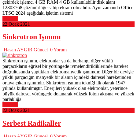
çekirdek işlemci 4 GB RAM 4 GB kullanılabilir disk alanı
1280×768 çözünürlüğe sahip ekranı olmalıdır. Aynı zamanda Office
LTSC 2024 aşağıdaki işletim sistemi
Devamı
22 Ocak 2021
Sinkrotron Işınımı
Hasan AYGIR
Güncel
0 Yorum
Sinkrotron ışınımı, elektronlar ya da herhangi diğer yüklü
parçacıkların eğrisel bir yörüngede ivmelendirildiklerinde hareket
doğrultusunda yaptıkları elektromanyetik ışınımdır. Diğer bir deyişle
yüklü parçacığın manyetik bir alanın içindeki dairesel hareketinden
ortaya çıkan ışınımdır. Sinkrotron ışınımı tekniği ilk olarak 1947
yılında kullanılmıştır. Enerjileri yüksek olan elektronlar, yeterince
büyük dairesel yörüngede dolanarak yüksek foton akısına ve yüksek
parlaklığa
Devamı
22 Ocak 2021
Serbest Radikaller
Hasan AYGIR
Güncel
0 Yorum