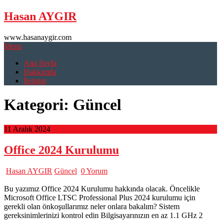
Skip
Hasan AYGIR
to
content
www.hasanaygir.com
Menu
Ana Sayfa
Hakkımda
İletişim
Kategori:
Güncel
11 Aralık 2024
Office 2024 Kurulumu
Hasan AYGIR
Güncel
0 Yorum
Bu yazımız Office 2024 Kurulumu hakkında olacak. Öncelikle
Microsoft Office LTSC Professional Plus 2024 kurulumu için
gerekli olan önkoşullarımız neler onlara bakalım? Sistem
gereksinimlerinizi kontrol edin Bilgisayarınızın en az 1.1 GHz 2