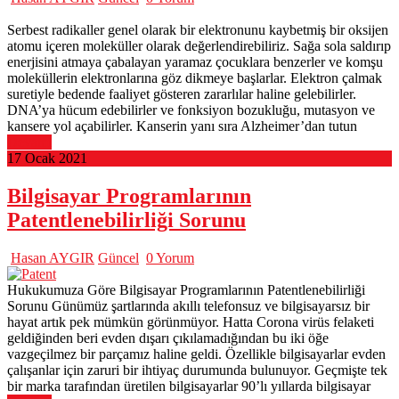
Serbest radikaller genel olarak bir elektronunu kaybetmiş bir oksijen
atomu içeren moleküller olarak değerlendirebiliriz. Sağa sola saldırıp
enerjisini atmaya çabalayan yaramaz çocuklara benzerler ve komşu
moleküllerin elektronlarına göz dikmeye başlarlar. Elektron çalmak
suretiyle bedende faaliyet gösteren zararlılar haline gelebilirler.
DNA’ya hücum edebilirler ve fonksiyon bozukluğu, mutasyon ve
kansere yol açabilirler. Kanserin yanı sıra Alzheimer’dan tutun
Devamı
17 Ocak 2021
Bilgisayar Programlarının
Patentlenebilirliği Sorunu
Hasan AYGIR
Güncel
0 Yorum
Hukukumuza Göre Bilgisayar Programlarının Patentlenebilirliği
Sorunu Günümüz şartlarında akıllı telefonsuz ve bilgisayarsız bir
hayat artık pek mümkün görünmüyor. Hatta Corona virüs felaketi
geldiğinden beri evden dışarı çıkılamadığından bu iki öğe
vazgeçilmez bir parçamız haline geldi. Özellikle bilgisayarlar evden
çalışanlar için zaruri bir ihtiyaç durumunda bulunuyor. Geçmişte tek
bir marka tarafından üretilen bilgisayarlar 90’lı yıllarda bilgisayar