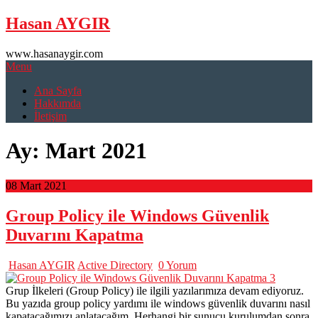
Skip
Hasan AYGIR
to
content
www.hasanaygir.com
Menu
Ana Sayfa
Hakkımda
İletişim
Ay:
Mart 2021
08 Mart 2021
Group Policy ile Windows Güvenlik
Duvarını Kapatma
Hasan AYGIR
Active Directory
0 Yorum
Grup İlkeleri (Group Policy) ile ilgili yazılarımıza devam ediyoruz.
Bu yazıda group policy yardımı ile windows güvenlik duvarını nasıl
kapatacağımızı anlatacağım. Herhangi bir sunucu kurulumdan sonra