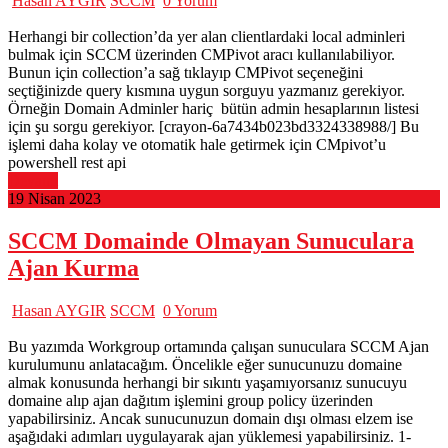
Hasan AYGIR
SCCM
0 Yorum
Herhangi bir collection’da yer alan clientlardaki local adminleri
bulmak için SCCM üzerinden CMPivot aracı kullanılabiliyor.
Bunun için collection’a sağ tıklayıp CMPivot seçeneğini
seçtiğinizde query kısmına uygun sorguyu yazmanız gerekiyor.
Örneğin Domain Adminler hariç bütün admin hesaplarının listesi
için şu sorgu gerekiyor. [crayon-6a7434b023bd3324338988/] Bu
işlemi daha kolay ve otomatik hale getirmek için CMpivot’u
powershell rest api
Devamı
19 Nisan 2023
SCCM Domainde Olmayan Sunuculara
Ajan Kurma
Hasan AYGIR
SCCM
0 Yorum
Bu yazımda Workgroup ortamında çalışan sunuculara SCCM Ajan
kurulumunu anlatacağım. Öncelikle eğer sunucunuzu domaine
almak konusunda herhangi bir sıkıntı yaşamıyorsanız sunucuyu
domaine alıp ajan dağıtım işlemini group policy üzerinden
yapabilirsiniz. Ancak sunucunuzun domain dışı olması elzem ise
aşağıdaki adımları uygulayarak ajan yüklemesi yapabilirsiniz. 1-