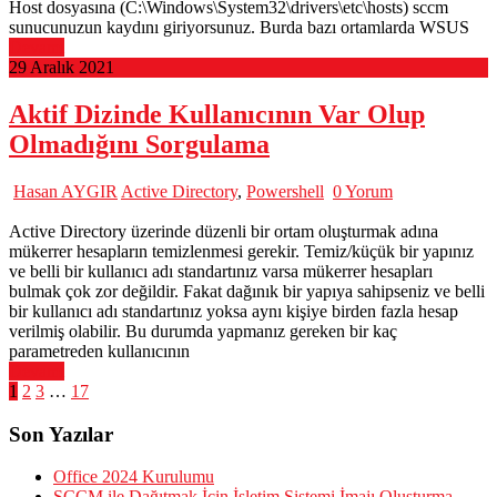
Host dosyasına (C:\Windows\System32\drivers\etc\hosts) sccm
sunucunuzun kaydını giriyorsunuz. Burda bazı ortamlarda WSUS
Devamı
29 Aralık 2021
Aktif Dizinde Kullanıcının Var Olup
Olmadığını Sorgulama
Hasan AYGIR
Active Directory
,
Powershell
0 Yorum
Active Directory üzerinde düzenli bir ortam oluşturmak adına
mükerrer hesapların temizlenmesi gerekir. Temiz/küçük bir yapınız
ve belli bir kullanıcı adı standartınız varsa mükerrer hesapları
bulmak çok zor değildir. Fakat dağınık bir yapıya sahipseniz ve belli
bir kullanıcı adı standartınız yoksa aynı kişiye birden fazla hesap
verilmiş olabilir. Bu durumda yapmanız gereken bir kaç
parametreden kullanıcının
Devamı
Yazı
1
2
3
…
17
sayfalandırması
Son Yazılar
Office 2024 Kurulumu
SCCM ile Dağıtmak İçin İşletim Sistemi İmajı Oluşturma