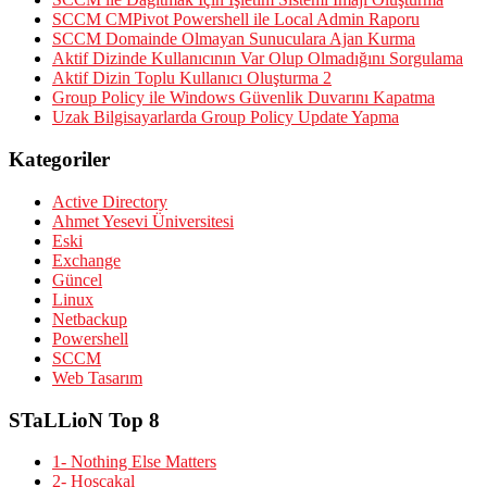
SCCM CMPivot Powershell ile Local Admin Raporu
SCCM Domainde Olmayan Sunuculara Ajan Kurma
Aktif Dizinde Kullanıcının Var Olup Olmadığını Sorgulama
Aktif Dizin Toplu Kullanıcı Oluşturma 2
Group Policy ile Windows Güvenlik Duvarını Kapatma
Uzak Bilgisayarlarda Group Policy Update Yapma
Kategoriler
Active Directory
Ahmet Yesevi Üniversitesi
Eski
Exchange
Güncel
Linux
Netbackup
Powershell
SCCM
Web Tasarım
STaLLioN Top 8
1- Nothing Else Matters
2- Hoşçakal