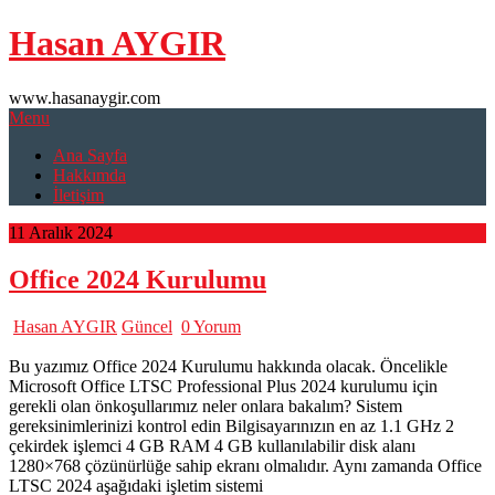
Skip
Hasan AYGIR
to
content
www.hasanaygir.com
Menu
Ana Sayfa
Hakkımda
İletişim
11 Aralık 2024
Office 2024 Kurulumu
Hasan AYGIR
Güncel
0 Yorum
Bu yazımız Office 2024 Kurulumu hakkında olacak. Öncelikle
Microsoft Office LTSC Professional Plus 2024 kurulumu için
gerekli olan önkoşullarımız neler onlara bakalım? Sistem
gereksinimlerinizi kontrol edin Bilgisayarınızın en az 1.1 GHz 2
çekirdek işlemci 4 GB RAM 4 GB kullanılabilir disk alanı
1280×768 çözünürlüğe sahip ekranı olmalıdır. Aynı zamanda Office
LTSC 2024 aşağıdaki işletim sistemi