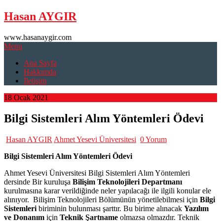
Skip
Hasan AYGIR
to
content
www.hasanaygir.com
Menu
Ana Sayfa
Hakkımda
İletişim
18 Ocak 2021
Bilgi Sistemleri Alım Yöntemleri Ödevi
Hasan AYGIR
Ahmet Yesevi Üniversitesi
0 Yorum
Bilgi Sistemleri Alım Yöntemleri Ödevi
Ahmet Yesevi Üniversitesi Bilgi Sistemleri Alım Yöntemleri
dersinde Bir kuruluşa
Bilişim
Teknolojileri
Departmanı
kurulmasına karar verildiğinde neler yapılacağı ile ilgili konular ele
alınıyor. Bilişim Teknolojileri Bölümünün yönetilebilmesi için
Bilgi
Sistemleri
biriminin bulunması şarttır. Bu birime alınacak
Yazılım
ve
Donanım
için
Teknik
Şartname
olmazsa olmazdır. Teknik