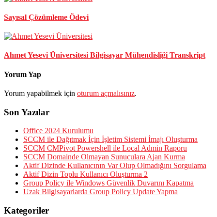
Sayısal Çözümleme Ödevi
Ahmet Yesevi Üniversitesi Bilgisayar Mühendisliği Transkript
Yorum Yap
Yorum yapabilmek için
oturum açmalısınız
.
Son Yazılar
Office 2024 Kurulumu
SCCM ile Dağıtmak İçin İşletim Sistemi İmajı Oluşturma
SCCM CMPivot Powershell ile Local Admin Raporu
SCCM Domainde Olmayan Sunuculara Ajan Kurma
Aktif Dizinde Kullanıcının Var Olup Olmadığını Sorgulama
Aktif Dizin Toplu Kullanıcı Oluşturma 2
Group Policy ile Windows Güvenlik Duvarını Kapatma
Uzak Bilgisayarlarda Group Policy Update Yapma
Kategoriler