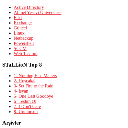
Active Directory
Ahmet Yesevi Üniversitesi
Eski
Exchange
Güncel
Linux
Netbackup
Powershell
SCCM
Web Tasarım
STaLLioN Top 8
1- Nothing Else Matters
2- Hoşçakal
3- Set Fire to the Rain
4- İsyan
5- One Last Goodbye
6- Teslim Ol
7- I Don't Care
8- Unutursun
Arşivler