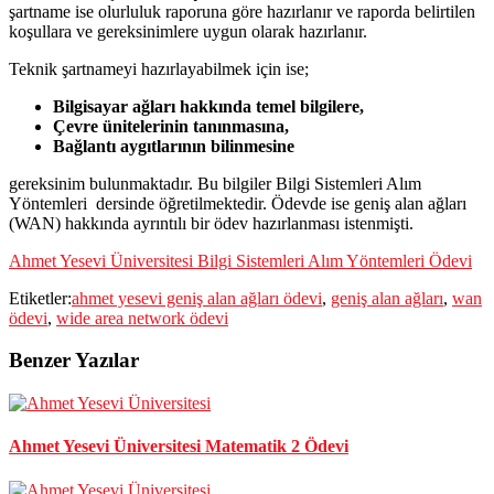
şartname ise olurluluk raporuna göre hazırlanır ve raporda belirtilen
koşullara ve gereksinimlere uygun olarak hazırlanır.
Teknik şartnameyi hazırlayabilmek için ise;
Bilgisayar
ağları
hakkında
temel
bilgilere
,
Çevre
ünitelerinin
tanınmasına
,
Bağlantı
aygıtlarının
bilinmesine
gereksinim bulunmaktadır. Bu bilgiler Bilgi Sistemleri Alım
Yöntemleri dersinde öğretilmektedir. Ödevde ise geniş alan ağları
(WAN) hakkında ayrıntılı bir ödev hazırlanması istenmişti.
Ahmet Yesevi Üniversitesi Bilgi Sistemleri Alım Yöntemleri Ödevi
Etiketler:
ahmet yesevi geniş alan ağları ödevi
,
geniş alan ağları
,
wan
ödevi
,
wide area network ödevi
Benzer Yazılar
Ahmet Yesevi Üniversitesi Matematik 2 Ödevi