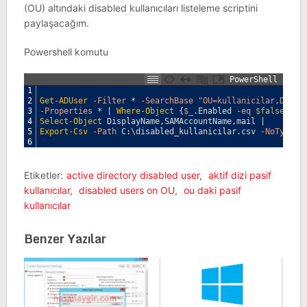
(OU) altındaki disabled kullanıcıları listeleme scriptini
paylaşacağım.
Powershell komutu
PowerShell
1
2
Get-ADUser
-Filter
*
-SearchBase
"OU=kullanicilar,DC=ha
3
-Properties
*
|
Where-Object
{
$_
.
Enabled
-eq
$false
}
|
4
Select-Object
DisplayName
,
SAMAccountName
,
mail
|
5
Export-Csv
-Path
C
:
\
disabled_kullanicilar
.
csv
-NoTypeIn
6
Etiketler:
active directory disabled user
,
aktif dizi pasif
kullanıcılar
,
disabled users on OU
,
ou daki pasif
kullanıcılar
Benzer Yazılar