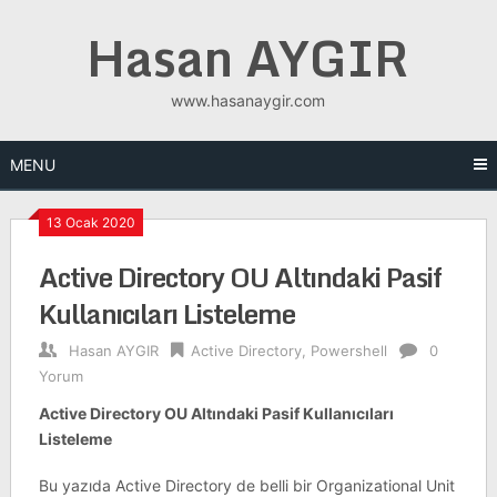
Skip
Hasan AYGIR
to
content
www.hasanaygir.com
MENU
13 Ocak 2020
Active Directory OU Altındaki Pasif
Kullanıcıları Listeleme
Hasan AYGIR
Active Directory
,
Powershell
0
Yorum
Active Directory OU Altındaki Pasif Kullanıcıları
Listeleme
Bu yazıda Active Directory de belli bir Organizational Unit