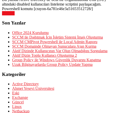
altındaki disabled kullanıcıları listeleme scriptini paylaşacağım.
Powershell komutu [crayon-6a781e46e3a51653512728/]
Devamı
Son Yazılar
Office 2024 Kurulumu
SCCM ile Dağıtmak İçin İşletim Sistemi İmajı Oluşturma
SCCM CMPivot Powershell ile Local Admin Raporu
SCCM Domainde Olmayan Sunuculara Ajan Kurma
Aktif Dizinde Kullanıcının Var Olup Olmadığını Sorgulama
Aktif Dizin Toplu Kullanıcı Oluşturma 2
Group Policy ile Windows Güvenlik Duvarını Kapatma
Uzak Bilgisayarlarda Group Policy Update Yapma
Kategoriler
Active Directory
Ahmet Yesevi Üniversitesi
Eski
Exchange
Güncel
Linux
Netbackup