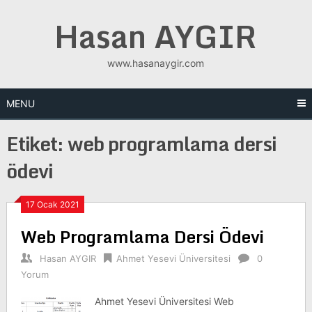
Skip
Hasan AYGIR
to
content
www.hasanaygir.com
MENU
Etiket:
web programlama dersi
ödevi
17 Ocak 2021
Web Programlama Dersi Ödevi
Hasan AYGIR
Ahmet Yesevi Üniversitesi
0
Yorum
Ahmet Yesevi Üniversitesi Web