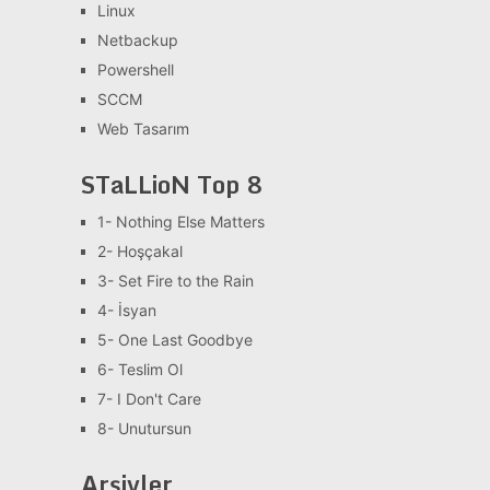
Linux
Netbackup
Powershell
SCCM
Web Tasarım
STaLLioN Top 8
1- Nothing Else Matters
2- Hoşçakal
3- Set Fire to the Rain
4- İsyan
5- One Last Goodbye
6- Teslim Ol
7- I Don't Care
8- Unutursun
Arşivler