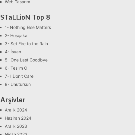
Web Tasarım
STaLLioN Top 8
1- Nothing Else Matters
2- Hoşçakal
3- Set Fire to the Rain
4- İsyan
5- One Last Goodbye
6- Teslim Ol
7- I Don't Care
8- Unutursun
Arşivler
Aralık 2024
Haziran 2024
Aralık 2023
Nisan 2023