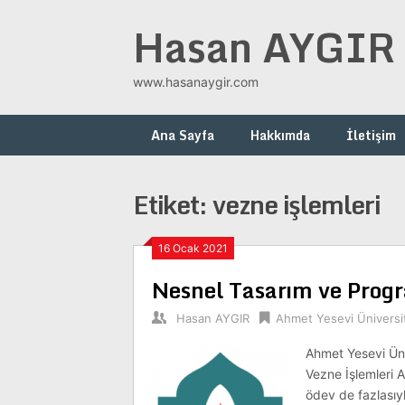
Skip
Hasan AYGIR
to
content
www.hasanaygir.com
Ana Sayfa
Hakkımda
İletişim
Etiket:
vezne işlemleri
16 Ocak 2021
Nesnel Tasarım ve Prog
Hasan AYGIR
Ahmet Yesevi Üniversi
Ahmet Yesevi Ün
Vezne İşlemleri A
ödev de fazlasıy