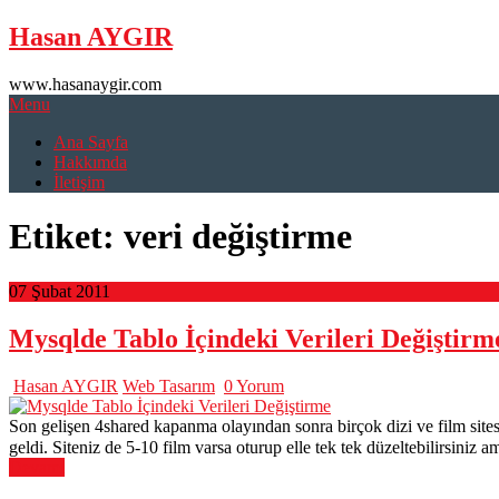
Skip
Hasan AYGIR
to
content
www.hasanaygir.com
Menu
Ana Sayfa
Hakkımda
İletişim
Etiket:
veri değiştirme
07 Şubat 2011
Mysqlde Tablo İçindeki Verileri Değiştirm
Hasan AYGIR
Web Tasarım
0 Yorum
Son gelişen 4shared kapanma olayından sonra birçok dizi ve film sitesi
geldi. Siteniz de 5-10 film varsa oturup elle tek tek düzeltebilirsini
Devamı