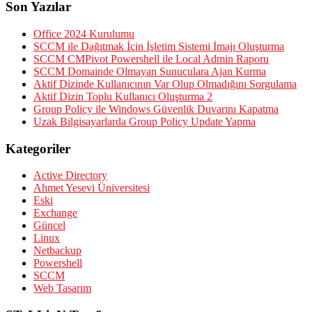
Son Yazılar
Office 2024 Kurulumu
SCCM ile Dağıtmak İçin İşletim Sistemi İmajı Oluşturma
SCCM CMPivot Powershell ile Local Admin Raporu
SCCM Domainde Olmayan Sunuculara Ajan Kurma
Aktif Dizinde Kullanıcının Var Olup Olmadığını Sorgulama
Aktif Dizin Toplu Kullanıcı Oluşturma 2
Group Policy ile Windows Güvenlik Duvarını Kapatma
Uzak Bilgisayarlarda Group Policy Update Yapma
Kategoriler
Active Directory
Ahmet Yesevi Üniversitesi
Eski
Exchange
Güncel
Linux
Netbackup
Powershell
SCCM
Web Tasarım