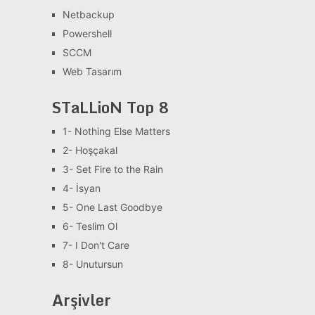
Netbackup
Powershell
SCCM
Web Tasarım
STaLLioN Top 8
1- Nothing Else Matters
2- Hoşçakal
3- Set Fire to the Rain
4- İsyan
5- One Last Goodbye
6- Teslim Ol
7- I Don't Care
8- Unutursun
Arşivler