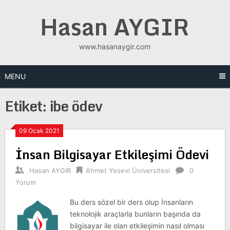
Skip
Hasan AYGIR
to
content
www.hasanaygir.com
MENU
Etiket:
ibe ödev
09 Ocak 2021
İnsan Bilgisayar Etkileşimi Ödevi
Hasan AYGIR
Ahmet Yesevi Üniversitesi
0
Yorum
Bu ders sözel bir ders olup İnsanların
teknolojik araçlarla bunların başında da
bilgisayar ile olan etkileşimin nasıl olması