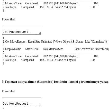
6
Murtaza
Tosun
Completed
802
MB
(
840
,
908
,
093
bytes
)
)
100
7
Jale
Nejla
Completed
156
.
9
MB
(
164
,
562
,
754
bytes
)
100
8
PowerShell
1
2
Get-MoveRequest
-ResultSize
Unlimited
|
Where-Object
{
$_
.
Status
-Like
"Completed"
}
|
3
4
DisplayName
StatusDetail
TotalMailboxSize
TotalArchiveSize
PercentComp
5
--
--
--
--
--
-
--
--
--
--
--
--
--
--
--
--
--
--
--
--
--
--
--
--
--
--
--
--
--
--
--
--
--
--
--
-
6
Murtaza
Tosun
Completed
802
MB
(
840
,
908
,
093
bytes
)
)
100
7
Jale
Nejla
Completed
156
.
9
MB
(
164
,
562
,
754
bytes
)
100
8
5-Taşıması askıya alınan (Suspended) isteklerin listesini görüntülemeye yara
PowerShell