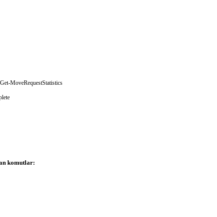
Get-MoveRequestStatistics
lete
yan komutlar: