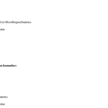
Get-MoveRequestStatistics
lete
an komutlar:
tistics
lete