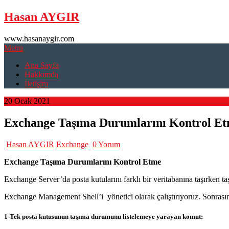
Skip
Hasan AYGIR
to
content
www.hasanaygir.com
Menu
Ana Sayfa
Hakkımda
İletişim
20 Ocak 2021
Exchange Taşıma Durumlarını Kontrol E
Hasan AYGIR
Exchange
0 Yorum
Exchange Taşıma Durumlarını Kontrol Etme
Exchange Server’da posta kutularını farklı bir veritabanına taşırken 
Exchange Management Shell’i yönetici olarak çalıştırıyoruz. Sonras
1-Tek posta kutusunun taşıma durumunu listelemeye yarayan komut: