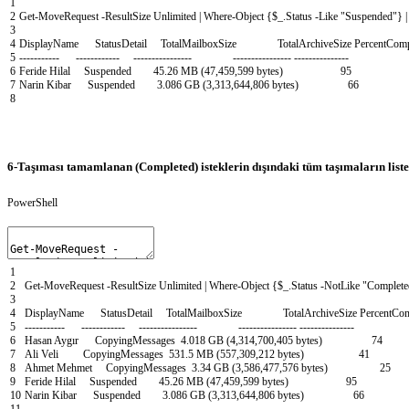
1
2
Get-MoveRequest
-ResultSize
Unlimited
|
Where-Object
{
$_
.
Status
-Like
"Suspended"
}
|
3
4
DisplayName
StatusDetail
TotalMailboxSize
TotalArchiveSize
PercentComp
5
--
--
--
--
--
-
--
--
--
--
--
--
--
--
--
--
--
--
--
--
--
--
--
--
--
--
--
--
--
--
--
--
--
--
--
-
6
Feride
Hilal
Suspended
45
.
26
MB
(
47
,
459
,
599
bytes
)
95
7
Narin
Kibar
Suspended
3
.
086
GB
(
3
,
313
,
644
,
806
bytes
)
66
8
6-Taşıması tamamlanan (Completed) isteklerin dışındaki tüm taşımaların lis
PowerShell
1
2
Get-MoveRequest
-ResultSize
Unlimited
|
Where-Object
{
$_
.
Status
-NotLike
"Complete
3
4
DisplayName
StatusDetail
TotalMailboxSize
TotalArchiveSize
PercentCom
5
--
--
--
--
--
-
--
--
--
--
--
--
--
--
--
--
--
--
--
--
--
--
--
--
--
--
--
--
--
--
--
--
--
--
--
-
6
Hasan
Ayg
ı
r
CopyingMessages
4
.
018
GB
(
4
,
314
,
700
,
405
bytes
)
74
7
Ali
Veli
CopyingMessages
531
.
5
MB
(
557
,
309
,
212
bytes
)
41
8
Ahmet
Mehmet
CopyingMessages
3
.
34
GB
(
3
,
586
,
477
,
576
bytes
)
25
9
Feride
Hilal
Suspended
45
.
26
MB
(
47
,
459
,
599
bytes
)
95
10
Narin
Kibar
Suspended
3
.
086
GB
(
3
,
313
,
644
,
806
bytes
)
66