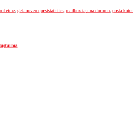
rol etme
,
get-moverequeststatistics
,
mailbox taşıma durumu
,
posta kutusu
Oluşturma