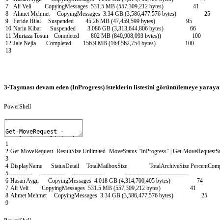
7
Ali
Veli
CopyingMessages
531
.
5
MB
(
557
,
309
,
212
bytes
)
41
8
Ahmet
Mehmet
CopyingMessages
3
.
34
GB
(
3
,
586
,
477
,
576
bytes
)
25
9
Feride
Hilal
Suspended
45
.
26
MB
(
47
,
459
,
599
bytes
)
95
10
Narin
Kibar
Suspended
3
.
086
GB
(
3
,
313
,
644
,
806
bytes
)
66
11
Murtaza
Tosun
Completed
802
MB
(
840
,
908
,
093
bytes
)
)
100
12
Jale
Nejla
Completed
156
.
9
MB
(
164
,
562
,
754
bytes
)
100
13
3-Taşıması devam eden (InProgress) isteklerin listesini görüntülemeye yaray
PowerShell
1
2
Get-MoveRequest
-ResultSize
Unlimited
-MoveStatus
"InProgress"
|
Get-MoveRequestSta
3
4
DisplayName
StatusDetail
TotalMailboxSize
TotalArchiveSize
PercentComp
5
--
--
--
--
--
-
--
--
--
--
--
--
--
--
--
--
--
--
--
--
--
--
--
--
--
--
--
--
--
--
--
--
--
--
--
-
6
Hasan
Ayg
ı
r
CopyingMessages
4
.
018
GB
(
4
,
314
,
700
,
405
bytes
)
74
7
Ali
Veli
CopyingMessages
531
.
5
MB
(
557
,
309
,
212
bytes
)
41
8
Ahmet
Mehmet
CopyingMessages
3
.
34
GB
(
3
,
586
,
477
,
576
bytes
)
25
9