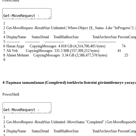
PowerShell
1
2
Get-MoveRequest
-ResultSize
Unlimited
|
Where-Object
{
$_
.
Status
-Like
"InProgress"
}
|
3
4
DisplayName
StatusDetail
TotalMailboxSize
TotalArchiveSize
PercentComp
5
--
--
--
--
--
-
--
--
--
--
--
--
--
--
--
--
--
--
--
--
--
--
--
--
--
--
--
--
--
--
--
--
--
--
--
-
6
Hasan
Ayg
ı
r
CopyingMessages
4
.
018
GB
(
4
,
314
,
700
,
405
bytes
)
74
7
Ali
Veli
CopyingMessages
531
.
5
MB
(
557
,
309
,
212
bytes
)
41
8
Ahmet
Mehmet
CopyingMessages
3
.
34
GB
(
3
,
586
,
477
,
576
bytes
)
25
9
4-Taşıması tamamlanan (Completed) isteklerin listesini görüntülemeye yaray
PowerShell
1
2
Get-MoveRequest
-ResultSize
Unlimited
-MoveStatus
"Completed"
|
Get-MoveRequestSta
3
4
DisplayName
StatusDetail
TotalMailboxSize
TotalArchiveSize
PercentComp
5
--
--
--
--
--
-
--
--
--
--
--
--
--
--
--
--
--
--
--
--
--
--
--
--
--
--
--
--
--
--
--
--
--
--
--
-