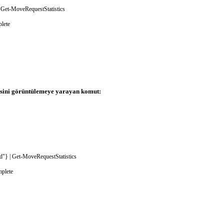
Get-MoveRequestStatistics
lete
tesini görüntülemeye yarayan komut:
d"
}
|
Get-MoveRequestStatistics
plete