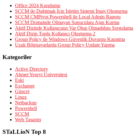
Office 2024 Kurulumu
SCCM ile Dağıtmak İçin İşletim Sistemi İmajı Oluşturma
SCCM CMPivot Powershell ile Local Admin Raporu
SCCM Domainde Olmayan Sunuculara Ajan Kurma
Aktif Dizinde Kullanıcının Var Olup Olmadığını Sorgulama
Aktif Dizin Toplu Kullanıcı Oluşturma 2
Group Policy ile Windows Güvenlik Duvarını Kapatma
Uzak Bilgisayarlarda Group Policy Update Yapma
Kategoriler
Active Directory
Ahmet Yesevi Üniversitesi
Eski
Exchange
Güncel
Linux
Netbackup
Powershell
SCCM
Web Tasarım
STaLLioN Top 8