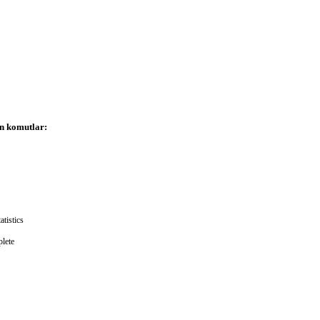
an komutlar:
tistics
lete