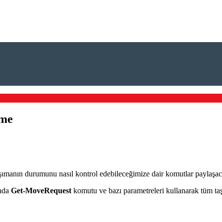
tme
taşımanın durumunu nasıl kontrol edebileceğimize dair komutlar paylaşa
ında
Get-MoveRequest
komutu ve bazı parametreleri kullanarak tüm taşım