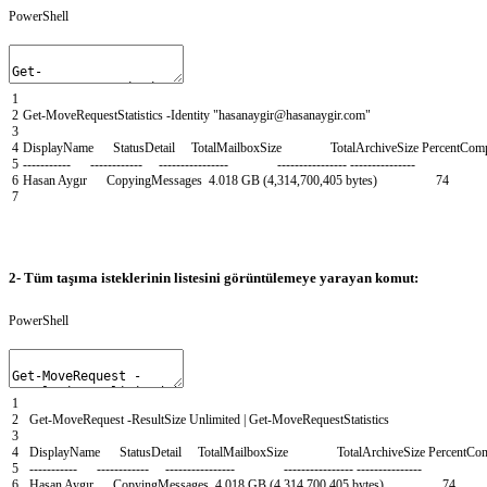
PowerShell
1
2
Get-MoveRequestStatistics
-Identity
"hasanaygir@hasanaygir.com"
3
4
DisplayName
StatusDetail
TotalMailboxSize
TotalArchiveSize
PercentComp
5
--
--
--
--
--
-
--
--
--
--
--
--
--
--
--
--
--
--
--
--
--
--
--
--
--
--
--
--
--
--
--
--
--
--
--
-
6
Hasan
Ayg
ı
r
CopyingMessages
4
.
018
GB
(
4
,
314
,
700
,
405
bytes
)
74
7
2- Tüm taşıma isteklerinin listesini görüntülemeye yarayan komut:
PowerShell
1
2
Get-MoveRequest
-ResultSize
Unlimited
|
Get-MoveRequestStatistics
3
4
DisplayName
StatusDetail
TotalMailboxSize
TotalArchiveSize
PercentCom
5
--
--
--
--
--
-
--
--
--
--
--
--
--
--
--
--
--
--
--
--
--
--
--
--
--
--
--
--
--
--
--
--
--
--
--
-
6
Hasan
Ayg
ı
r
CopyingMessages
4
.
018
GB
(
4
,
314
,
700
,
405
bytes
)
74