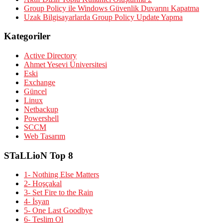
Group Policy ile Windows Güvenlik Duvarını Kapatma
Uzak Bilgisayarlarda Group Policy Update Yapma
Kategoriler
Active Directory
Ahmet Yesevi Üniversitesi
Eski
Exchange
Güncel
Linux
Netbackup
Powershell
SCCM
Web Tasarım
STaLLioN Top 8
1- Nothing Else Matters
2- Hoşçakal
3- Set Fire to the Rain
4- İsyan
5- One Last Goodbye
6- Teslim Ol