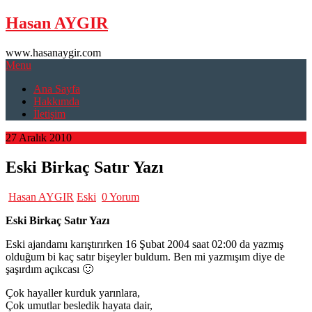
Skip
Hasan AYGIR
to
content
www.hasanaygir.com
Menu
Ana Sayfa
Hakkımda
İletişim
27 Aralık 2010
Eski Birkaç Satır Yazı
Hasan AYGIR
Eski
0 Yorum
Eski Birkaç Satır Yazı
Eski ajandamı karıştırırken 16 Şubat 2004 saat 02:00 da yazmış
olduğum bi kaç satır bişeyler buldum. Ben mi yazmışım diye de
şaşırdım açıkcası 🙂
Çok hayaller kurduk yarınlara,
Çok umutlar besledik hayata dair,