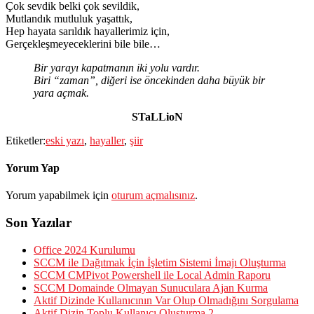
Çok sevdik belki çok sevildik,
Mutlandık mutluluk yaşattık,
Hep hayata sarıldık hayallerimiz için,
Gerçekleşmeyeceklerini bile bile…
Bir yarayı kapatmanın iki yolu vardır.
Biri “zaman”, diğeri ise öncekinden daha büyük bir
yara açmak.
STaLLioN
Etiketler:
eski yazı
,
hayaller
,
şiir
Yorum Yap
Yorum yapabilmek için
oturum açmalısınız
.
Son Yazılar
Office 2024 Kurulumu
SCCM ile Dağıtmak İçin İşletim Sistemi İmajı Oluşturma
SCCM CMPivot Powershell ile Local Admin Raporu
SCCM Domainde Olmayan Sunuculara Ajan Kurma
Aktif Dizinde Kullanıcının Var Olup Olmadığını Sorgulama
Aktif Dizin Toplu Kullanıcı Oluşturma 2