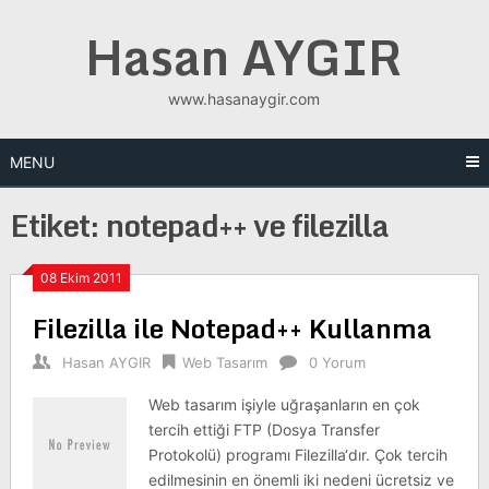
Skip
Hasan AYGIR
to
content
www.hasanaygir.com
MENU
Etiket:
notepad++ ve filezilla
08 Ekim 2011
Filezilla ile Notepad++ Kullanma
Hasan AYGIR
Web Tasarım
0 Yorum
Web tasarım işiyle uğraşanların en çok
tercih ettiği FTP (Dosya Transfer
Protokolü) programı Filezilla‘dır. Çok tercih
edilmesinin en önemli iki nedeni ücretsiz ve