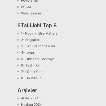
Powershell
SCCM
Web Tasarım
STaLLioN Top 8
1- Nothing Else Matters
2- Hoşçakal
3- Set Fire to the Rain
4- İsyan
5- One Last Goodbye
6- Teslim Ol
7- I Don't Care
8- Unutursun
Arşivler
Aralık 2024
Haziran 2024