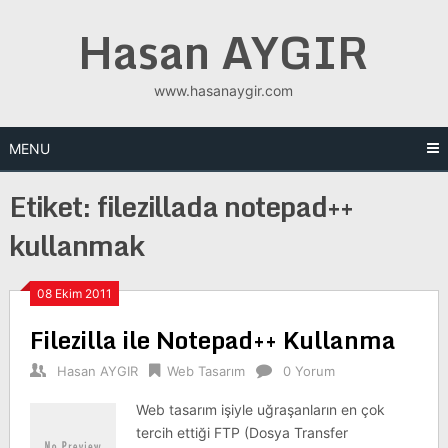
Skip
Hasan AYGIR
to
content
www.hasanaygir.com
MENU
Etiket:
filezillada notepad++
kullanmak
08 Ekim 2011
Filezilla ile Notepad++ Kullanma
Hasan AYGIR
Web Tasarım
0 Yorum
Web tasarım işiyle uğraşanların en çok
tercih ettiği FTP (Dosya Transfer