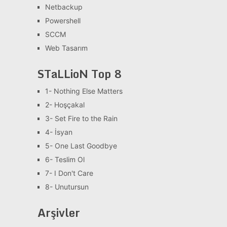
Netbackup
Powershell
SCCM
Web Tasarım
STaLLioN Top 8
1- Nothing Else Matters
2- Hoşçakal
3- Set Fire to the Rain
4- İsyan
5- One Last Goodbye
6- Teslim Ol
7- I Don't Care
8- Unutursun
Arşivler