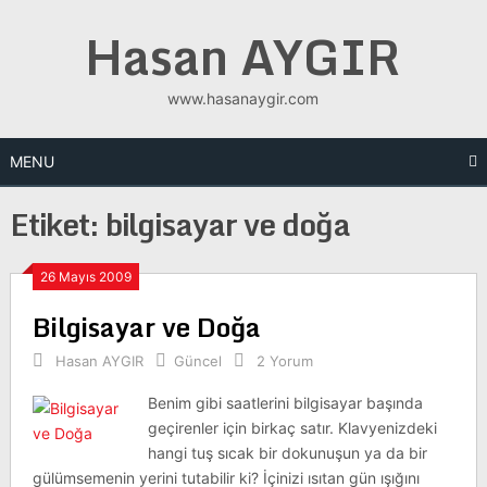
Skip
Hasan AYGIR
to
content
www.hasanaygir.com
MENU
Etiket:
bilgisayar ve doğa
26 Mayıs 2009
Bilgisayar ve Doğa
Hasan AYGIR
Güncel
2 Yorum
Benim gibi saatlerini bilgisayar başında
geçirenler için birkaç satır. Klavyenizdeki
hangi tuş sıcak bir dokunuşun ya da bir
gülümsemenin yerini tutabilir ki? İçinizi ısıtan gün ışığını