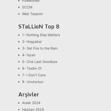
Powershell
SCCM
Web Tasarım
STaLLioN Top 8
1- Nothing Else Matters
2- Hoşçakal
3- Set Fire to the Rain
4- İsyan
5- One Last Goodbye
6- Teslim Ol
7- I Don't Care
8- Unutursun
Arşivler
Aralık 2024
Haziran 2024