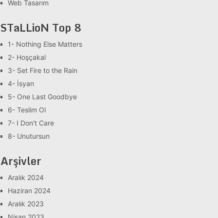
Web Tasarım
STaLLioN Top 8
1- Nothing Else Matters
2- Hoşçakal
3- Set Fire to the Rain
4- İsyan
5- One Last Goodbye
6- Teslim Ol
7- I Don't Care
8- Unutursun
Arşivler
Aralık 2024
Haziran 2024
Aralık 2023
Nisan 2023