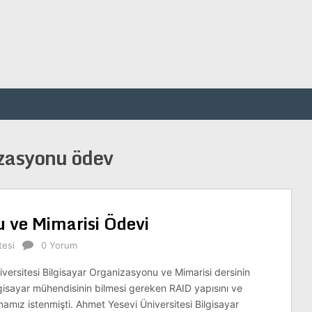
izasyonu ödev
u ve Mimarisi Ödevi
tesi
0 Yorum
versitesi Bilgisayar Organizasyonu ve Mimarisi dersinin
gisayar mühendisinin bilmesi gereken RAID yapısını ve
amamız istenmişti. Ahmet Yesevi Üniversitesi Bilgisayar