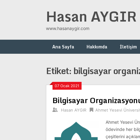
Skip
Hasan AYGIR
to
content
www.hasanaygir.com
Ana Sayfa
Hakkımda
İletişim
Etiket:
bilgisayar organ
07 Ocak 2021
Bilgisayar Organizasyon
Hasan AYGIR
Ahmet Yesevi Üniversi
Ahmet Yesevi Üni
ödevinde her bil
çeşitlerini açıkl