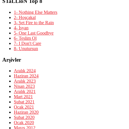
STaLLioN Top 8
1- Nothing Else Matters
2- Hoşçakal
3- Set Fire to the Rain
4- İsyan
5- One Last Goodbye
6- Teslim Ol
7- I Don't Care
8- Unutursun
Arşivler
Aralık 2024
Haziran 2024
Aralık 2023
Nisan 2023
Aralık 2021
Mart 2021
Şubat 2021
Ocak 2021
Haziran 2020
Şubat 2020
Ocak 2020
Mayıs 2012