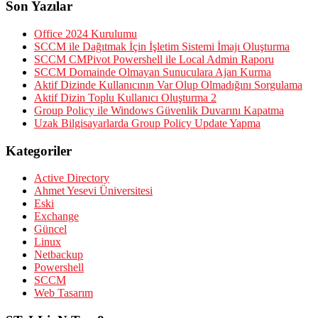
Son Yazılar
Office 2024 Kurulumu
SCCM ile Dağıtmak İçin İşletim Sistemi İmajı Oluşturma
SCCM CMPivot Powershell ile Local Admin Raporu
SCCM Domainde Olmayan Sunuculara Ajan Kurma
Aktif Dizinde Kullanıcının Var Olup Olmadığını Sorgulama
Aktif Dizin Toplu Kullanıcı Oluşturma 2
Group Policy ile Windows Güvenlik Duvarını Kapatma
Uzak Bilgisayarlarda Group Policy Update Yapma
Kategoriler
Active Directory
Ahmet Yesevi Üniversitesi
Eski
Exchange
Güncel
Linux
Netbackup
Powershell
SCCM
Web Tasarım