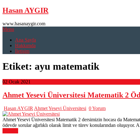
Skip
Hasan AYGIR
to
content
www.hasanaygir.com
Menu
Ana Sayfa
Hakkımda
İletişim
Etiket:
ayu matematik
02 Ocak 2021
Ahmet Yesevi Üniversitesi Matematik 2 Öd
Hasan AYGIR
Ahmet Yesevi Üniversitesi
0 Yorum
Ahmet Yesevi Üniversitesi Matematik 2 dersimizin hocası da Matemat
ödevde sorular ağırlıklı olarak limit ve türev konularından oluşuyor
Devamı