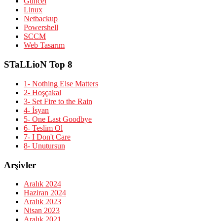
Güncel
Linux
Netbackup
Powershell
SCCM
Web Tasarım
STaLLioN Top 8
1- Nothing Else Matters
2- Hoşçakal
3- Set Fire to the Rain
4- İsyan
5- One Last Goodbye
6- Teslim Ol
7- I Don't Care
8- Unutursun
Arşivler
Aralık 2024
Haziran 2024
Aralık 2023
Nisan 2023
Aralık 2021