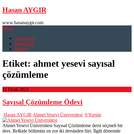
Skip
Hasan AYGIR
to
content
www.hasanaygir.com
Menu
Ana Sayfa
Hakkımda
İletişim
Etiket:
ahmet yesevi sayısal
çözümleme
11 Ocak 2021
Sayısal Çözümleme Ödevi
Hasan AYGIR
Ahmet Yesevi Üniversitesi
0 Yorum
Ahmet Yesevi Üniversitesi Sayısal Çözümleme dersi seçmeli bir
ders. Belkide bölümün en zor iki dersinden biri. İlgili dönemde