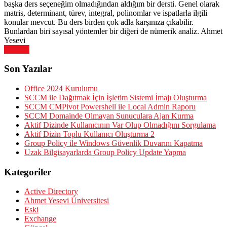
başka ders seçeneğim olmadığından aldığım bir dersti. Genel olarak
matris, determinant, türev, integral, polinomlar ve ispatlarla ilgili
konular mevcut. Bu ders birden çok adla karşınıza çıkabilir.
Bunlardan biri sayısal yöntemler bir diğeri de nümerik analiz. Ahmet
Yesevi
Devamı
Son Yazılar
Office 2024 Kurulumu
SCCM ile Dağıtmak İçin İşletim Sistemi İmajı Oluşturma
SCCM CMPivot Powershell ile Local Admin Raporu
SCCM Domainde Olmayan Sunuculara Ajan Kurma
Aktif Dizinde Kullanıcının Var Olup Olmadığını Sorgulama
Aktif Dizin Toplu Kullanıcı Oluşturma 2
Group Policy ile Windows Güvenlik Duvarını Kapatma
Uzak Bilgisayarlarda Group Policy Update Yapma
Kategoriler
Active Directory
Ahmet Yesevi Üniversitesi
Eski
Exchange