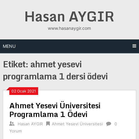
Skip
Hasan AYGIR
to
content
www.hasanaygir.com
MENU
Etiket:
ahmet yesevi
programlama 1 dersi ödevi
02 Ocak 2021
Ahmet Yesevi Üniversitesi
Programlama 1 Ödevi
Hasan AYGIR
Ahmet Yesevi Üniversitesi
0
Yorum