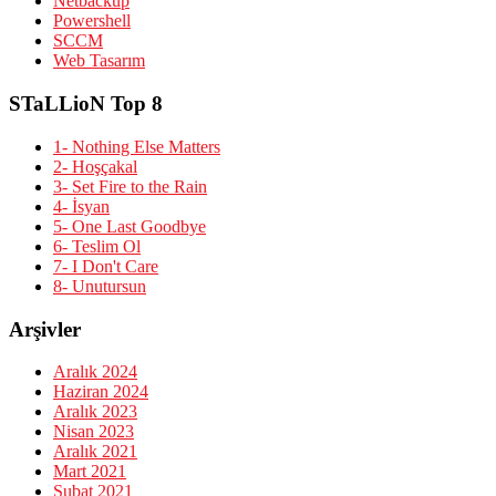
Netbackup
Powershell
SCCM
Web Tasarım
STaLLioN Top 8
1- Nothing Else Matters
2- Hoşçakal
3- Set Fire to the Rain
4- İsyan
5- One Last Goodbye
6- Teslim Ol
7- I Don't Care
8- Unutursun
Arşivler
Aralık 2024
Haziran 2024
Aralık 2023
Nisan 2023
Aralık 2021
Mart 2021
Şubat 2021