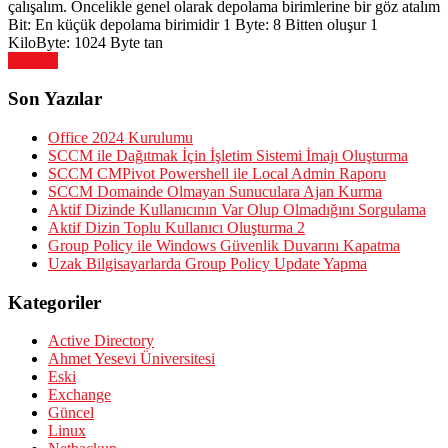
çalışalım. Öncelikle genel olarak depolama birimlerine bir göz atalım
Bit: En küçük depolama birimidir 1 Byte: 8 Bitten oluşur 1
KiloByte: 1024 Byte tan
Devamı
Son Yazılar
Office 2024 Kurulumu
SCCM ile Dağıtmak İçin İşletim Sistemi İmajı Oluşturma
SCCM CMPivot Powershell ile Local Admin Raporu
SCCM Domainde Olmayan Sunuculara Ajan Kurma
Aktif Dizinde Kullanıcının Var Olup Olmadığını Sorgulama
Aktif Dizin Toplu Kullanıcı Oluşturma 2
Group Policy ile Windows Güvenlik Duvarını Kapatma
Uzak Bilgisayarlarda Group Policy Update Yapma
Kategoriler
Active Directory
Ahmet Yesevi Üniversitesi
Eski
Exchange
Güncel
Linux