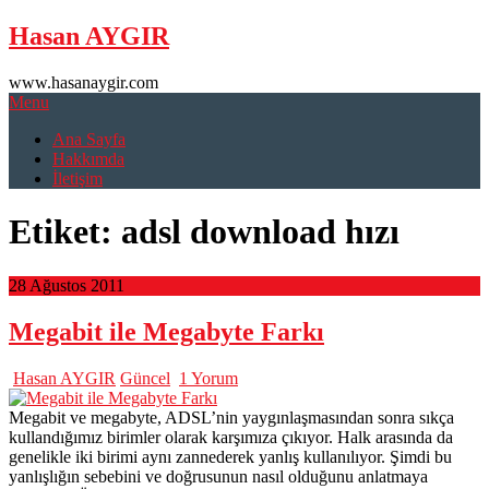
Skip
Hasan AYGIR
to
content
www.hasanaygir.com
Menu
Ana Sayfa
Hakkımda
İletişim
Etiket:
adsl download hızı
28 Ağustos 2011
Megabit ile Megabyte Farkı
Hasan AYGIR
Güncel
1 Yorum
Megabit ve megabyte, ADSL’nin yaygınlaşmasından sonra sıkça
kullandığımız birimler olarak karşımıza çıkıyor. Halk arasında da
genelikle iki birimi aynı zannederek yanlış kullanılıyor. Şimdi bu
yanlışlığın sebebini ve doğrusunun nasıl olduğunu anlatmaya