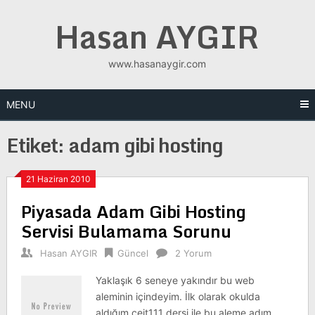
Skip
Hasan AYGIR
to
content
www.hasanaygir.com
MENU
Etiket:
adam gibi hosting
21 Haziran 2010
Piyasada Adam Gibi Hosting
Servisi Bulamama Sorunu
Hasan AYGIR
Güncel
2 Yorum
Yaklaşık 6 seneye yakındır bu web
aleminin içindeyim. İlk olarak okulda
aldığım ceit111 dersi ile bu aleme adım