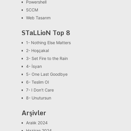
Powershell
SCCM
Web Tasarım
STaLLioN Top 8
1- Nothing Else Matters
2- Hoşçakal
3- Set Fire to the Rain
4- İsyan
5- One Last Goodbye
6- Teslim Ol
7- I Don't Care
8- Unutursun
Arşivler
Aralık 2024
Haziran 2024