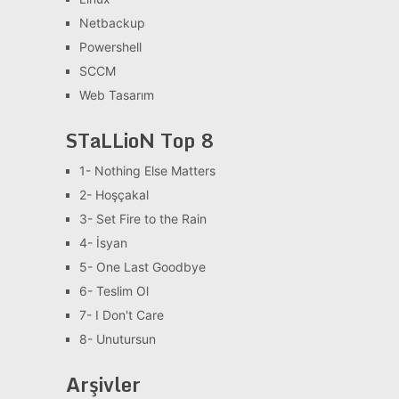
Netbackup
Powershell
SCCM
Web Tasarım
STaLLioN Top 8
1- Nothing Else Matters
2- Hoşçakal
3- Set Fire to the Rain
4- İsyan
5- One Last Goodbye
6- Teslim Ol
7- I Don't Care
8- Unutursun
Arşivler