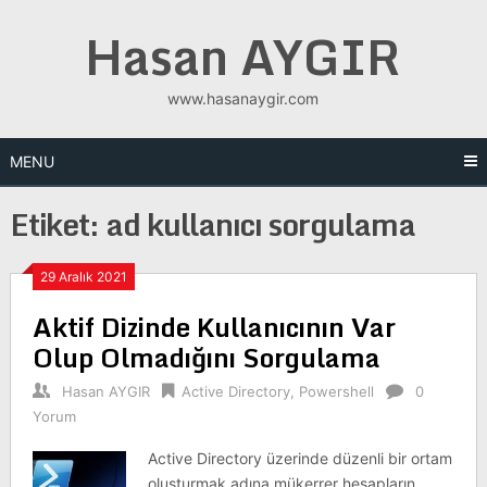
Skip
Hasan AYGIR
to
content
www.hasanaygir.com
MENU
Etiket:
ad kullanıcı sorgulama
29 Aralık 2021
Aktif Dizinde Kullanıcının Var
Olup Olmadığını Sorgulama
Hasan AYGIR
Active Directory
,
Powershell
0
Yorum
Active Directory üzerinde düzenli bir ortam
oluşturmak adına mükerrer hesapların