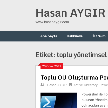
Skip
Hasan AYGIR
to
content
www.hasanaygir.com
Ana Sayfa
Hakkımda
İletişim
Etiket:
toplu yönetimsel
26 Ocak 2021
Toplu OU Oluşturma Po
Hasan AYGIR
Active Directory
,
Power
Powershell ile To
bulunan Yönetimse
çok açıdan avant