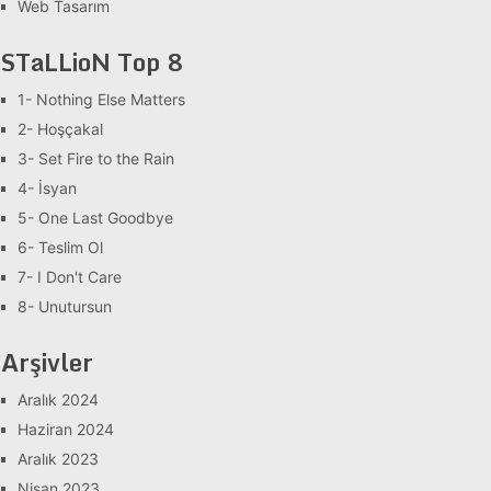
Web Tasarım
STaLLioN Top 8
1- Nothing Else Matters
2- Hoşçakal
3- Set Fire to the Rain
4- İsyan
5- One Last Goodbye
6- Teslim Ol
7- I Don't Care
8- Unutursun
Arşivler
Aralık 2024
Haziran 2024
Aralık 2023
Nisan 2023