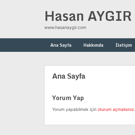
Skip
Hasan AYGIR
to
content
www.hasanaygir.com
Ana Sayfa
Hakkımda
İletişim
Ana Sayfa
Yorum Yap
Yorum yapabilmek için
oturum açmalısınız