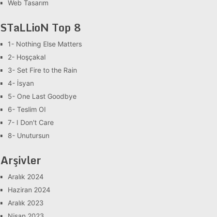
Web Tasarım
STaLLioN Top 8
1- Nothing Else Matters
2- Hoşçakal
3- Set Fire to the Rain
4- İsyan
5- One Last Goodbye
6- Teslim Ol
7- I Don't Care
8- Unutursun
Arşivler
Aralık 2024
Haziran 2024
Aralık 2023
Nisan 2023